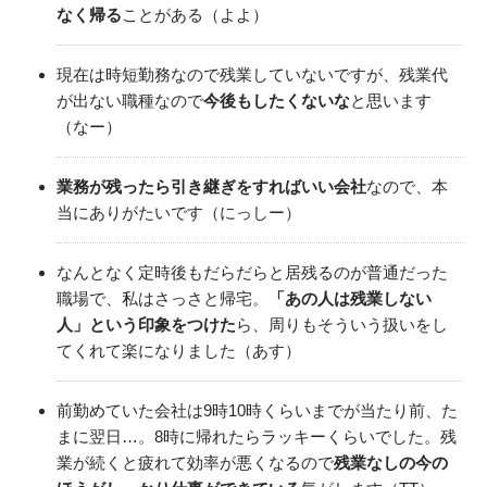
なく帰る
ことがある（よよ）
現在は時短勤務なので残業していないですが、残業代
が出ない職種なので
今後もしたくないな
と思います
（なー）
業務が残ったら引き継ぎをすればいい会社
なので、本
当にありがたいです（にっしー）
なんとなく定時後もだらだらと居残るのが普通だった
職場で、私はさっさと帰宅。
「あの人は残業しない
人」という印象をつけた
ら、周りもそういう扱いをし
てくれて楽になりました（あす）
前勤めていた会社は9時10時くらいまでが当たり前、た
まに翌日…。8時に帰れたらラッキーくらいでした。残
業が続くと疲れて効率が悪くなるので
残業なしの今の