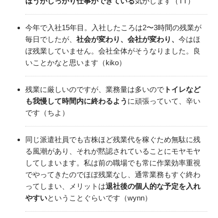
ほうがしっかり仕事ができている
気がします（TT）
今年で入社15年目。入社したころは2〜3時間の残業が
毎日でしたが、
社会が変わり、会社が変わり、
今はほ
ぼ残業していません。会社全体がそうなりました。良
いことかなと思います（kiko）
残業に厳しいのですが、業務量は多いので
トイレなど
も我慢して時間内に終わるよう
に頑張っていて、辛い
です（ちよ）
同じ派遣社員でも古株ほど残業代を稼ぐため無駄に残
る風潮があり、それが黙認されていることにモヤモヤ
してしまいます。私は前の職場でも常に作業効率重視
でやってきたのでほぼ残業なし、通常業務もすぐ終わ
ってしまい、メリットは
退社後の個人的な予定を入れ
やすい
ということぐらいです（wynn）